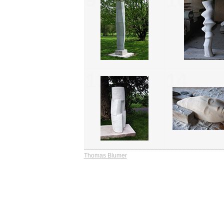
9
10
13
14
Thomas Blumer