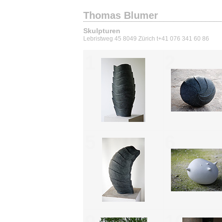
Thomas Blumer
Skulpturen
Lebristweg 45 8049 Zürich t+41 076 341 60 86
1
2
5
6