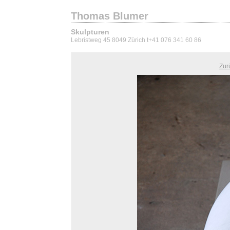
Thomas Blumer
Skulpturen
Lebristweg 45 8049 Zürich t+41 076 341 60 86
Zur